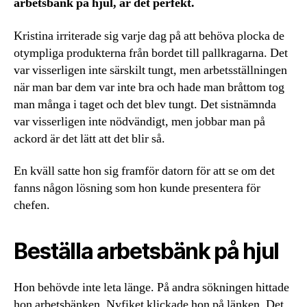
arbetsbänk på hjul, är det perfekt.
Kristina irriterade sig varje dag på att behöva plocka de
otympliga produkterna från bordet till pallkragarna. Det
var visserligen inte särskilt tungt, men arbetsställningen
när man bar dem var inte bra och hade man bråttom tog
man många i taget och det blev tungt. Det sistnämnda
var visserligen inte nödvändigt, men jobbar man på
ackord är det lätt att det blir så.
En kväll satte hon sig framför datorn för att se om det
fanns någon lösning som hon kunde presentera för
chefen.
Beställa arbetsbänk på hjul
Hon behövde inte leta länge. På andra sökningen hittade
hon arbetsbänken. Nyfiket klickade hon på länken. Det