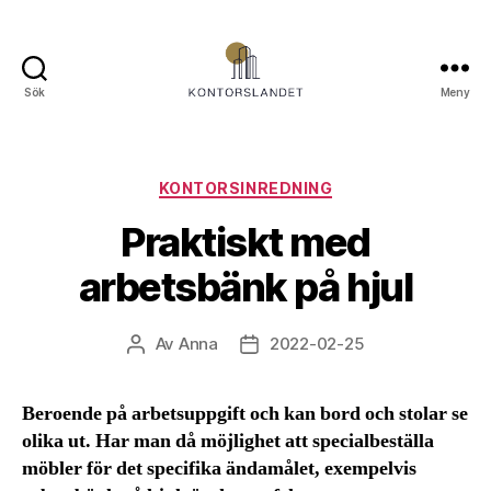
Sök
Meny
Kontorslandet.se
Kategorier
KONTORSINREDNING
Praktiskt med
arbetsbänk på hjul
Av
Anna
2022-02-25
Inläggsförfattare
Inläggsdatum
Beroende på arbetsuppgift och kan bord och stolar se
olika ut. Har man då möjlighet att specialbeställa
möbler för det specifika ändamålet, exempelvis