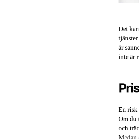
Det kan
tjänster
är sann
inte är
Pri
En risk 
Om du t
och träd
Medan du