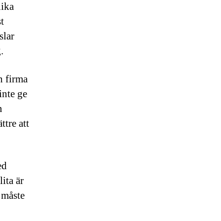
lika
t
slar
.
n firma
inte ge
m
ttre att
ed
ita är
a måste