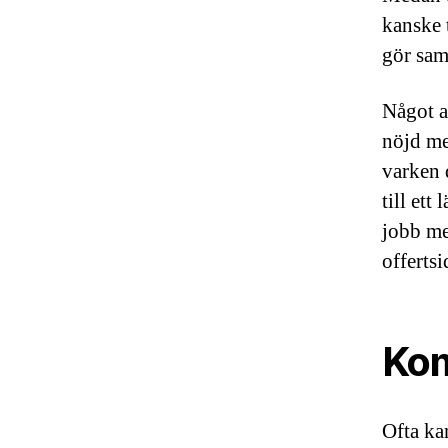
kanske 
gör sam
Något a
nöjd me
varken 
till ett
jobb men
offertsi
Ko
Ofta ka