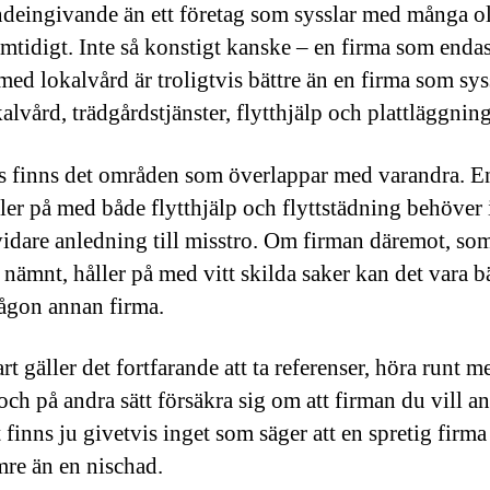
ndeingivande än ett företag som sysslar med många o
amtidigt. Inte så konstigt kanske – en firma som endas
med lokalvård är troligtvis bättre än en firma som sys
alvård, trädgårdstjänster, flytthjälp och plattläggning
s finns det områden som överlappar med varandra. E
ler på med både flytthjälp och flyttstädning behöver 
idare anledning till misstro. Om firman däremot, so
 nämnt, håller på med vitt skilda saker kan det vara bä
någon annan firma.
rt gäller det fortfarande att ta referenser, höra runt m
ch på andra sätt försäkra sig om att firman du vill anl
 finns ju givetvis inget som säger att en spretig firm
mre än en nischad.