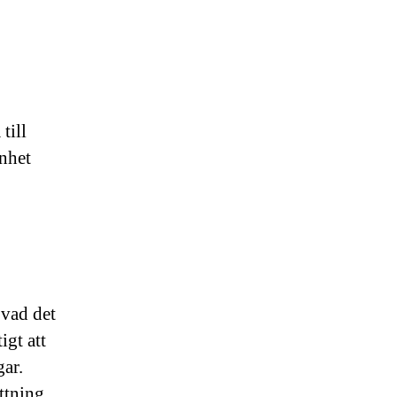
till
enhet
 vad det
igt att
gar.
ättning