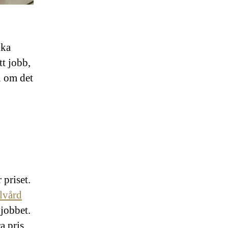
ika
tt jobb,
n om det
 priset.
lvård
 jobbet.
a pris,