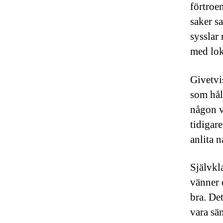
förtroe
saker s
sysslar 
med lok
Givetvi
som hål
någon v
tidigare
anlita 
Självkla
vänner o
bra. Det
vara sä