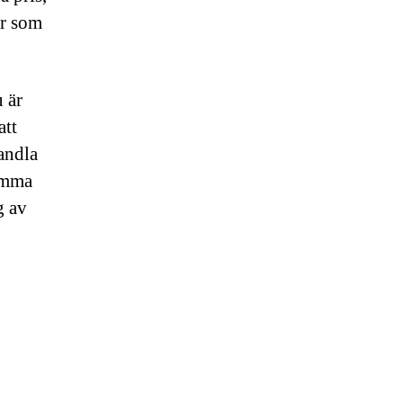
or som
 är
att
andla
samma
g av