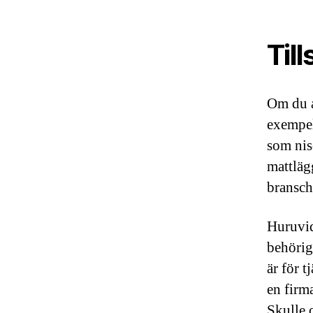
Til
Om du a
exempel
som nis
mattläg
bransch
Huruvid
behörig
är för t
en firm
Skulle 