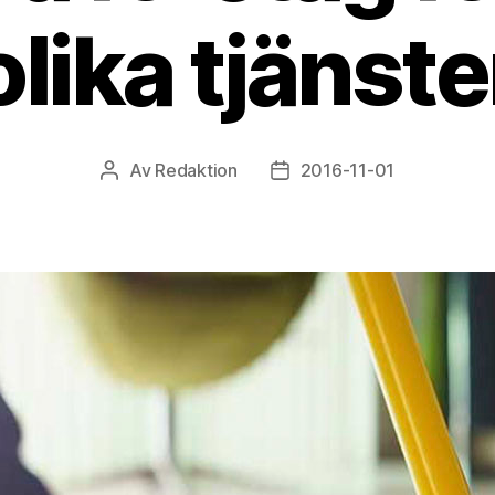
olika tjänste
Av
Redaktion
2016-11-01
Inläggsförfattare
Inläggsdatum