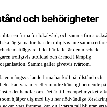
lstånd och behörigheter
nlitar en firma för lokalvård, och samma firma också 
 ska lägga mattor, har de troligtvis inte samma erfar
chade mattläggare. I det här fallet är den nischade
garen troligtvis utbildad och är med i lämplig
organisation. Samma gäller givetvis tvärtom.
a en mångsysslande firma har koll på tillstånd och
heter kan vara mer eller mindre känsligt beroende på
jänster det handlar om. Det är till exempel mycket vikt
a som hjälper dig med flytt har nödvändiga försäkrin
olyckan vara framme, kan du i värsta fall bli utan ers