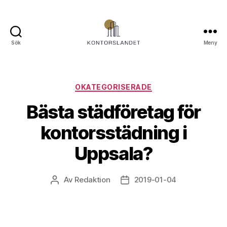
Sök
Meny
Kontorslandet.se
Kategorier
OKATEGORISERADE
Bästa städföretag för
kontorsstädning i
Uppsala?
Av
Redaktion
2019-01-04
Inläggsförfattare
Inläggsdatum