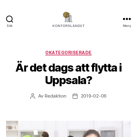
Sök
Meny
Kontorslandet.se
Kategorier
OKATEGORISERADE
Är det dags att flytta i
Uppsala?
Av
Redaktion
2019-02-06
Inläggsförfattare
Inläggsdatum