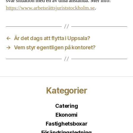
svår situation med en av dina anställda. Mer info:
https://www.arbetsrättsjuriststockholm.se
.
←
Är det dags att flytta i Uppsala?
→
Vem styr egentligen på kontoret?
Kategorier
Catering
Ekonomi
Fastighetsboxar
Förändringsledning