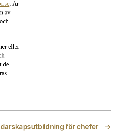
r.se
. Är
rm av
 och
er eller
ch
t de
ras
darskapsutbildning för chefer
→