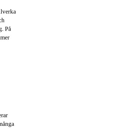
llverka
ch
g. På
tmer
erar
 många