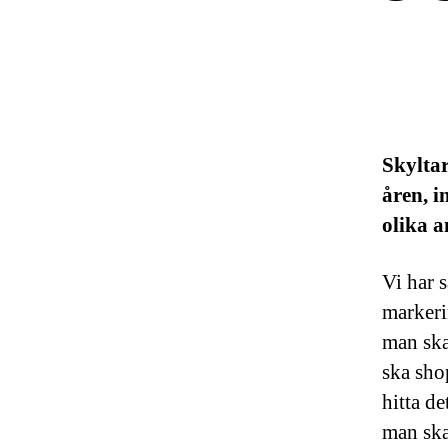
Skyltar
åren, i
olika 
Vi har s
markeri
man ska 
ska shop
hitta d
man ska