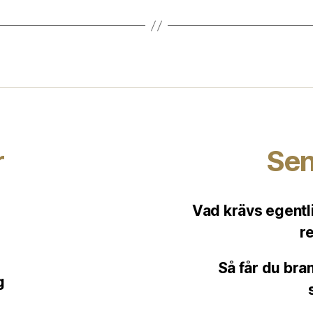
r
Sen
Vad krävs egentli
r
Så får du bra
g