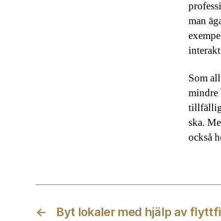
profess
man äga
exempel
interak
Som all
mindre 
tillfäll
ska. Me
också h
←
Byt lokaler med hjälp av flytt