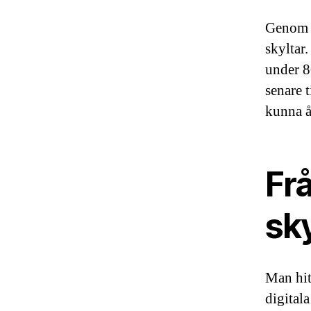
Genom t
skyltar.
under 8
senare 
kunna å
Frå
sky
Man hitt
digital