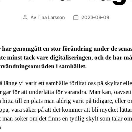
Av
Tina Larsson
2023-08-08
Inläggsförfattare
Inläggsdatum
 har genomgått en stor förändring under de senas
nte minst tack vare digitaliseringen, och de har m
användningsområden i samhället.
å länge vi varit ett samhälle förlitat oss på skyltar elle
ngar för att underlätta för varandra. Man kan, oavset
hitta till en plats man aldrig varit på tidigare, eller
pa, vara säker på att det kommer att bli mycket lättar
et man söker om det finns en tydlig skylt som talar om
.