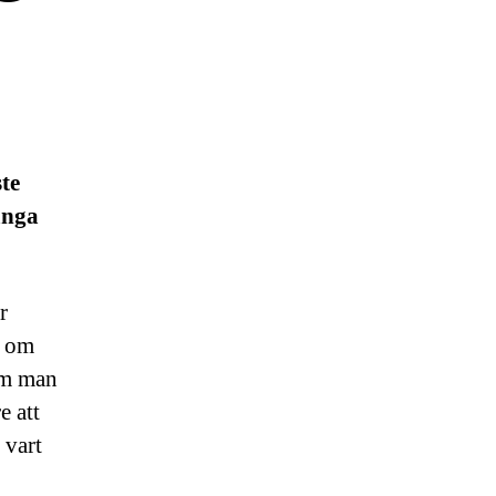
te
ånga
r
t om
 om man
e att
 vart