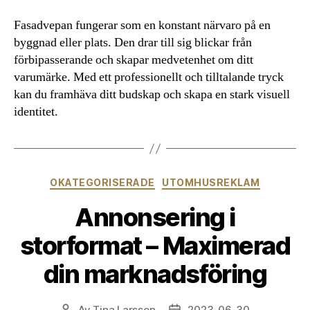
Fasadvepan fungerar som en konstant närvaro på en
byggnad eller plats. Den drar till sig blickar från
förbipasserande och skapar medvetenhet om ditt
varumärke. Med ett professionellt och tilltalande tryck
kan du framhäva ditt budskap och skapa en stark visuell
identitet.
Kategorier
OKATEGORISERADE
UTOMHUSREKLAM
Annonsering i
storformat – Maximerad
din marknadsföring
Av
Tina Larsson
2023-06-30