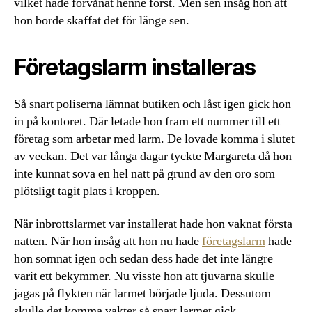
vilket hade förvånat henne först. Men sen insåg hon att
hon borde skaffat det för länge sen.
Företagslarm installeras
Så snart poliserna lämnat butiken och låst igen gick hon
in på kontoret. Där letade hon fram ett nummer till ett
företag som arbetar med larm. De lovade komma i slutet
av veckan. Det var långa dagar tyckte Margareta då hon
inte kunnat sova en hel natt på grund av den oro som
plötsligt tagit plats i kroppen.
När inbrottslarmet var installerat hade hon vaknat första
natten. När hon insåg att hon nu hade
företagslarm
hade
hon somnat igen och sedan dess hade det inte längre
varit ett bekymmer. Nu visste hon att tjuvarna skulle
jagas på flykten när larmet började ljuda. Dessutom
skulle det komma vakter så snart larmet gick.