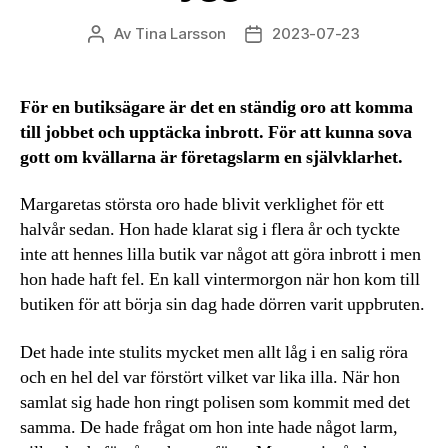
Av
Tina Larsson
2023-07-23
Inläggsförfattare
Inläggsdatum
För en butiksägare är det en ständig oro att komma
till jobbet och upptäcka inbrott. För att kunna sova
gott om kvällarna är företagslarm en självklarhet.
Margaretas största oro hade blivit verklighet för ett
halvår sedan. Hon hade klarat sig i flera år och tyckte
inte att hennes lilla butik var något att göra inbrott i men
hon hade haft fel. En kall vintermorgon när hon kom till
butiken för att börja sin dag hade dörren varit uppbruten.
Det hade inte stulits mycket men allt låg i en salig röra
och en hel del var förstört vilket var lika illa. När hon
samlat sig hade hon ringt polisen som kommit med det
samma. De hade frågat om hon inte hade något larm,