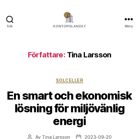
Sök
Meny
Kontorslandet.se
Författare:
Tina Larsson
Kategorier
SOLCELLER
En smart och ekonomisk
lösning för miljövänlig
energi
Av
Tina Larsson
2023-09-20
Inläggsförfattare
Inläggsdatum