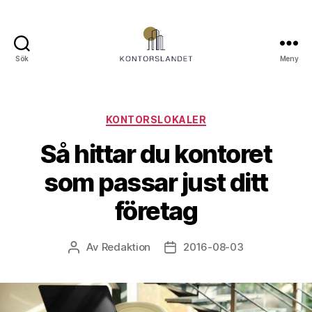
Sök
Meny
Kontorslandet.se
Kategorier
KONTORSLOKALER
Så hittar du kontoret
som passar just ditt
företag
Av
Redaktion
2016-08-03
Inläggsförfattare
Inläggsdatum