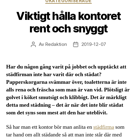
OKATEGORISERADE
Viktigt hålla kontoret
rent och snyggt
Av
Redaktion
2019-12-07
Inläggsförfattare
Inläggsdatum
Har du någon gång varit på jobbet och upptäckt att
städfirman inte har varit där och städat?
Papperskorgarna svämmar över, toaletterna är inte
alls rena och fräscha som man är van vid. Plötsligt är
golvet i köket smutsigt och klibbigt. Det är märkligt
detta med städning – det är när det inte blir städat
som det syns som mest att den har uteblivit.
Så har man ett kontor bör man anlita en
städfirma
som
tar hand om allt städande så att man inte står där med