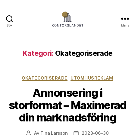
Sök
Meny
Kontorslandet.se
Kategori:
Okategoriserade
Kategorier
OKATEGORISERADE
UTOMHUSREKLAM
Annonsering i
storformat – Maximerad
din marknadsföring
Av
Tina Larsson
2023-06-30
Inläggsförfattare
Inläggsdatum