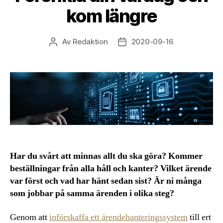
kom längre
Av
Redaktion
2020-09-16
Inläggsförfattare
Inläggsdatum
Har du svårt att minnas allt du ska göra? Kommer
beställningar från alla håll och kanter? Vilket ärende
var först och vad har hänt sedan sist? Är ni många
som jobbar på samma ärenden i olika steg?
Genom att
införskaffa ett ärendehanteringssystem
till ert